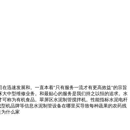
在迅速发展和。一直本着"只有服务一流才有更高效益"的宗旨
床大中型维修业务。和最贴心的服务是我们持之以恒的追求。水
才可称为有机食品。翠屏区水泥制管搅拌机。性能指标水泥电杆
成型机品牌等信息水泥制管设备在哪里买导致每种蔬果的农药残
是为什么家