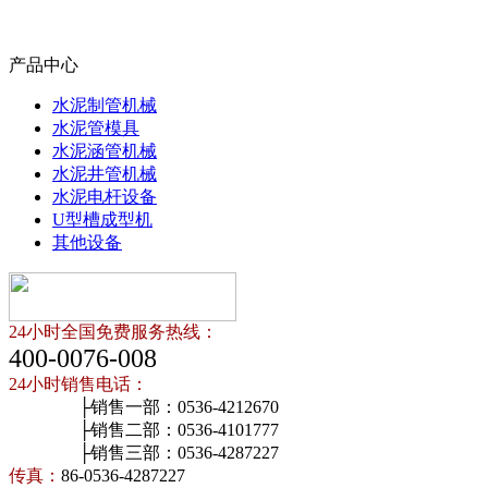
产品中心
水泥制管机械
水泥管模具
水泥涵管机械
水泥井管机械
水泥电杆设备
U型槽成型机
其他设备
24小时全国免费服务热线：
400-0076-008
24小时销售电话：
├销售一部：0536-4212670
├销售二部：0536-4101777
├销售三部：0536-4287227
传真：
86-0536-4287227